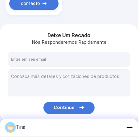
Cabeçalho de SMT
contacto
Deixe Um Recado
Nós Responderemos Rapidamente
Continue
Tina
Nossas Categorias