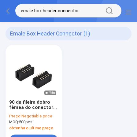
Emale Box Header Connector
(1)
90 da fileira dobro
fêmea do conector
2.54mm do
Preço:
Negotiable price
encabeçamento da
MOQ:
500pcs
caixa do grau
montagem de
obtenha o ultimo preço
superfície Alfinete