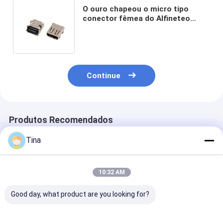
O ouro chapeou o micro tipo
conector fêmea do Alfineteo
Mergulhar+SMT d dos conectores
de cabo 19 de HDMI
Continue
Produtos Recomendados
Tina
10:32 AM
Good day, what product are you looking for?
SFP SMT PCB Mount
o porto 1x1 protegeu
conector 8 Alf