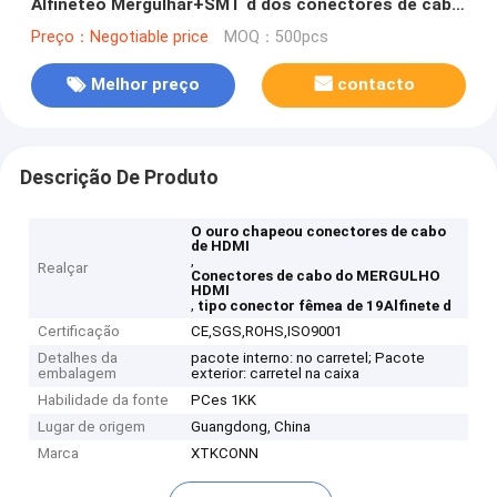
Alfineteo Mergulhar+SMT d dos conectores de cabo
19 de HDMI
Preço：Negotiable price
MOQ：500pcs
Melhor preço
contacto
Descrição De Produto
O ouro chapeou conectores de cabo
de HDMI
,
Realçar
Conectores de cabo do MERGULHO
HDMI
,
tipo conector fêmea de 19Alfinete d
Certificação
CE,SGS,ROHS,ISO9001
Detalhes da
pacote interno: no carretel; Pacote
embalagem
exterior: carretel na caixa
Habilidade da fonte
PCes 1KK
Lugar de origem
Guangdong, China
Marca
XTKCONN