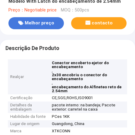
Modelo With Latch do encabeçamento de 2.54mm
Preço：Negotiable price
MOQ：500pcs
Melhor preço
contacto
Descrição De Produto
Conector encoberto ejetor do
encabeçamento
,
2x30 encobriu o conector do
Realçar
encabeçamento
,
encabeçamento do Alfineteo reto de
2.54mm
Certificação
CE,SGS,ROHS,ISO9001
Detalhes da
pacote interno: na bandeja; Pacote
embalagem
exterior: carretel na caixa
Habilidade da fonte
PCes 1KK
Lugar de origem
Guangdong, China
Marca
XTKCONN