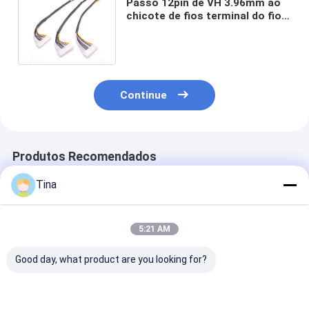
Passo 12pin de VH 3.96mm ao
chicote de fios terminal do fio
do WST para a central elétrica
Continue
Produtos Recomendados
Tina
5:21 AM
Good day, what product are you looking for?
Conjunto de cabo
chicote de fios
Homem à fêm
PHR-7P do chicote
elétrico MOLEX
2mm 2 maneir