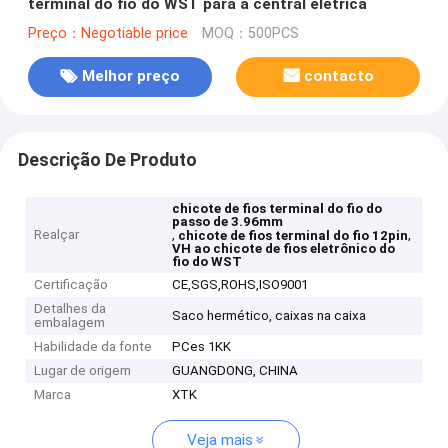
terminal do fio do WST para a central elétrica
Preço：Negotiable price
MOQ：500PCS
Melhor preço
contacto
Descrição De Produto
chicote de fios terminal do fio do
passo de 3.96mm
Realçar
,
,
chicote de fios terminal do fio 12pin
VH ao chicote de fios eletrônico do
fio do WST
Certificação
CE,SGS,ROHS,ISO9001
Detalhes da
Saco hermético, caixas na caixa
embalagem
Habilidade da fonte
PCes 1KK
Lugar de origem
GUANGDONG, CHINA
Marca
XTK
Veja mais