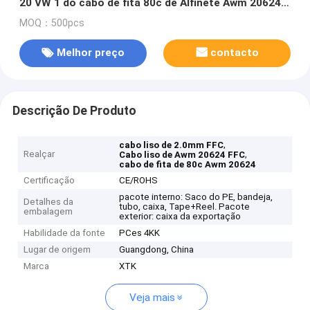
20 VW 1 do cabo de fita 80c de Alfinete Awm 20624
60v
MOQ：500pcs
Melhor preço
contacto
Descrição De Produto
,
cabo liso de 2.0mm FFC
Realçar
,
Cabo liso de Awm 20624 FFC
cabo de fita de 80c Awm 20624
Certificação
CE/ROHS
pacote interno: Saco do PE, bandeja,
Detalhes da
tubo, caixa, Tape+Reel. Pacote
embalagem
exterior: caixa da exportação
Habilidade da fonte
PCes 4KK
Lugar de origem
Guangdong, China
Marca
XTK
Veja mais