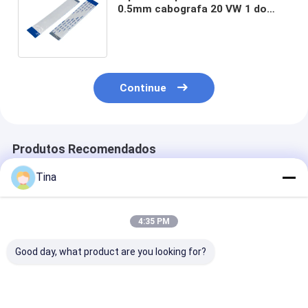
0.5mm cabografa 20 VW 1 do
cabo de fita 80c de Alfinete Awm
20624 60v
Continue
Produtos Recomendados
Tina
4:35 PM
Good day, what product are you looking for?
ODM do OEM do
Passo liso do cabo
Comprimento f
cabo liso 20Pin da
de fita 50pin da
do plano 300
fita do passo FFC
placa FPC da
cabo da cama