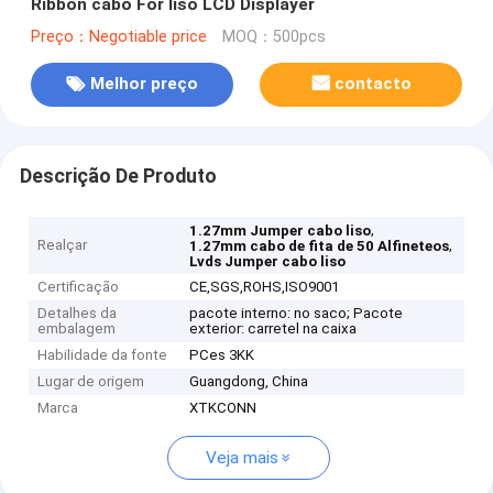
Ribbon cabo For liso LCD Displayer
Preço：Negotiable price
MOQ：500pcs
Melhor preço
contacto
Descrição De Produto
,
1.27mm Jumper cabo liso
Realçar
,
1.27mm cabo de fita de 50 Alfineteos
Lvds Jumper cabo liso
Certificação
CE,SGS,ROHS,ISO9001
Detalhes da
pacote interno: no saco; Pacote
embalagem
exterior: carretel na caixa
Habilidade da fonte
PCes 3KK
Lugar de origem
Guangdong, China
Marca
XTKCONN
Veja mais