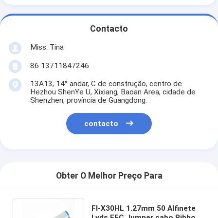
Contacto
Miss. Tina
86 13711847246
13A13, 14° andar, C de construção, centro de
Hezhou ShenYe U, Xixiang, Baoan Area, cidade de
Shenzhen, província de Guangdong.
contacto
Obter O Melhor Preço Para
FI-X30HL 1.27mm 50 Alfinete
Lvds FFC Jumper cabo Ribbon