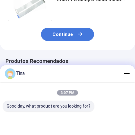
cabo For liso LCD Displayer
Continue
Produtos Recomendados
Tina
3:07 PM
Good day, what product are you looking for?
ODM do OEM do
Passo liso do cabo
Comprimento f
cabo liso 20Pin da
de fita 50pin da
do plano 300
fita do passo FFC
placa FPC da
cabo da cama
FPC de 0.3mm
introdução de dados
do ODM 21PI