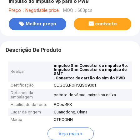
impulso do impulso 9p para o PWB
Preço：Negotiable price
MOQ：600pcs
Melhor preço
contacto
Descrição De Produto
,
impulso Sim Conector do impulso 9p
Impulso Sim Conector do impulso de
Realçar
SMT
,
Conector de cartão do sim do PWB
Certificação
CE,SGS,ROHS,ISO9001
Detalhes da
pacote do vácuo, caixas na caixa
embalagem
Habilidade da fonte
PCes 4KK
Lugar de origem
Guangdong, China
Marca
XTKCONN
Veja mais