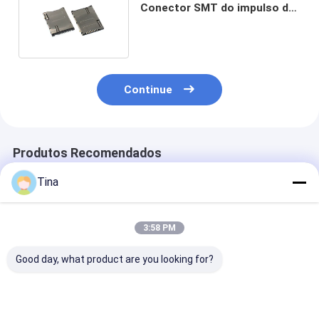
Conector SMT do impulso do
impulso 9p para o PWB
Continue
Produtos Recomendados
Tina
3:58 PM
Good day, what product are you looking for?
Conector de
6 Alfinete SIM
Conector de c
memória de cartão
Cartão Soquete
SIM tipo pin fl
micro SD 6P Socket
Conector
Durabilidade d