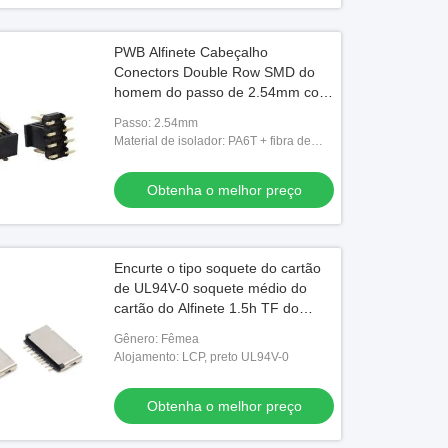
PWB Alfinete Cabeçalho
Conectors Double Row SMD do
homem do passo de 2.54mm com
tampão
Passo: 2.54mm
Material de isolador: PA6T + fibra de
vidro de 30%, UL94V-0
Obtenha o melhor preço
Encurte o tipo soquete do cartão
de UL94V-0 soquete médio do
cartão do Alfinete 1.5h TF do
micro SD
Gênero: Fêmea
Alojamento: LCP, preto UL94V-0
Obtenha o melhor preço