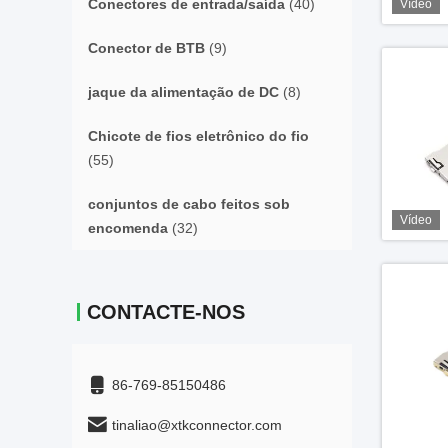
Conectores de entrada/saída
(40)
Vídeo
Conector de BTB
(9)
jaque da alimentação de DC
(8)
Chicote de fios eletrônico do fio
(55)
conjuntos de cabo feitos sob
Vídeo
encomenda
(32)
CONTACTE-NOS
86-769-85150486
tinaliao@xtkconnector.com