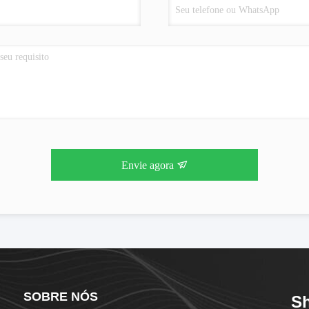
Envie agora
SOBRE NÓS
Sh