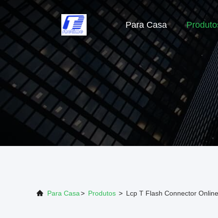
Para Casa
Produto
Para Casa
>
Produtos
>
Lcp T Flash Connector Onlin