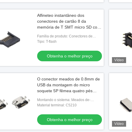
Alfineteo instantâneo dos
conectores de cartão 8 da
memória de T SMT micro SD com
Shell plástico completo
Família de produto: Conectores de
cartão da memória
Tipo: T-flash
Obtenha o melhor preço
Vídeo
O conector meados de 0.8mm de
USB da montagem do micro
soquete 5P fêmea quatro pés
mergulha o tipo de naufrágio
Montando o sistema: Meados de-
montagem
Material terminal: C5210
Obtenha o melhor preço
Vídeo