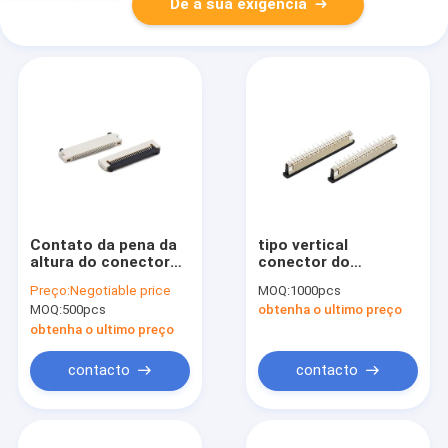
Dê a sua exigência
Contato da pena da
tipo vertical
altura do conector
conector do
0.5mm de LCP
conector do Alfinete
Preço:
Negotiable price
MOQ:
1000pcs
UL94V-0 1.5mm ZIF
FPC do passo 32 de
MOQ:
500pcs
obtenha o ultimo preço
SMT FFC FPC
1.0mm de cabo de
FFC FPC
obtenha o ultimo preço
contacto
contacto