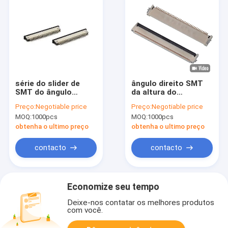
série do slider de
ângulo direito SMT
SMT do ângulo
da altura do
direito da altura do
conector 2mm do
Preço:
Negotiable price
Preço:
Negotiable price
conector 2.5mm
passo FFC FPC de
MOQ:
1000pcs
MOQ:
1000pcs
3.0mm do passo FFC
0.5mm 4~96
FPC de 1.0mm
circuitos
obtenha o ultimo preço
obtenha o ultimo preço
contacto
contacto
Economize seu tempo
Deixe-nos contatar os melhores produtos
com você.