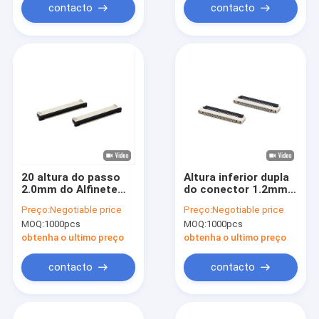
contacto
contacto
20 altura do passo
Altura inferior dupla
2.0mm do Alfinete
do conector 1.2mm
1.0mm do conector
da precisão FFC FPC
Preço:
Negotiable price
Preço:
Negotiable price
40 do Alfinete SMT
do contato com virar
MOQ:
1000pcs
MOQ:
1000pcs
ZIF FFC FPC
Lock
obtenha o ultimo preço
obtenha o ultimo preço
contacto
contacto