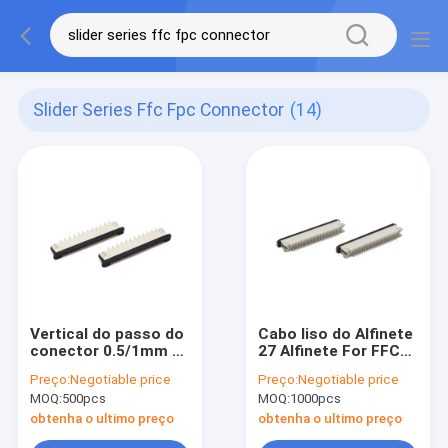
Slider Series Ffc Fpc Connector
(14)
Vertical do passo do
Cabo liso do Alfinete
conector 0.5/1mm da
27 Alfinete For FFC
série FFC FPC do
do conector 24 da
Preço:
Negotiable price
Preço:
Negotiable price
slider para
série FFC FPC do
MOQ:
500pcs
MOQ:
1000pcs
equipamentos
slider de H3.0mm
eletrônicos
obtenha o ultimo preço
obtenha o ultimo preço