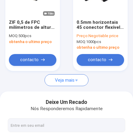
Sobre nós
Visita à fábrica
ZIF 0,5 de FPC
0.5mm horizontais
milímetros de altura
45 conector flexível
Controle de qualidade
do conector 30P
do circuito impresso
MOQ:
500pcs
Preço:
Negotiable price
1.5mm para o
do conector
obtenha o ultimo preço
MOQ:
1000pcs
módulo do LCD
H2.0/3.0mm do
Contacte-nos
Alfinete FPC
obtenha o ultimo preço
Notícias
contacto
contacto
Casos
Veja mais
Conector de FFC FPC
Deixe Um Recado
Nós Responderemos Rapidamente
Conectores de cartão
Conector feminino de tipo C