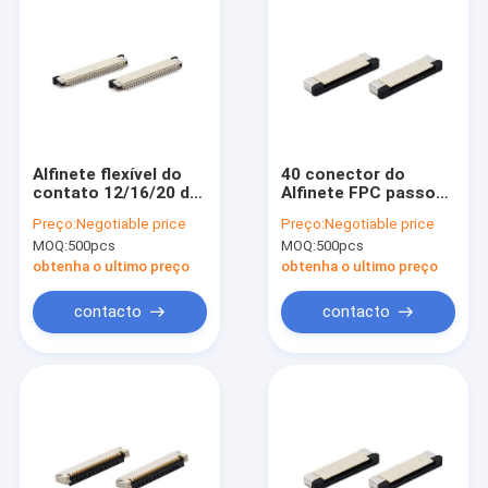
Alfinete flexível do
40 conector do
contato 12/16/20 da
Alfinete FPC passo
parte superior do
H2.0/2.5/3.0mm SMT
Preço:
Negotiable price
Preço:
Negotiable price
conector de cabo
Flex cabo Conector
MOQ:
500pcs
MOQ:
500pcs
liso H2.5mm de FFC
liso de 0,5 milímetros
FPC
obtenha o ultimo preço
obtenha o ultimo preço
contacto
contacto
Para casa
Produtos
Vídeos